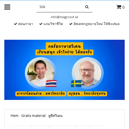
0
info@magrood.se
สอนภาษา
แถมวิชาชีวิต
อัพเดทกฎหมายใหม่ ให้ฟังเสมอ
Hem
›
Gratis material
›
ยูทีสวีเดน