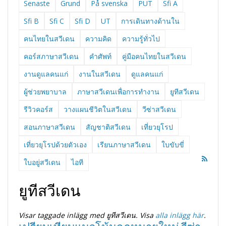
Senaste
Grund
På svenska
PUT
Sfi A
Sfi B
Sfi C
Sfi D
UT
การเดินทางด้านใน
คนไทยในสวีเดน
ความคิด
ความรู้ทั่วไป
คอร์สภาษาสวีเดน
คำศัพท์
คู่มือคนไทยในสวีเดน
งานดูแลคนแก่
งานในสวีเดน
ดูแลคนแก่
ผู้ช่วยพยาบาล
ภาษาสวีเดนเพื่อการทำงาน
ยูทีสวีเดน
รีวิวคอร์ส
วางแผนชีวิตในสวีเดน
วีซ่าสวีเดน
สอนภาษาสวีเดน
สัญชาติสวีเดน
เที่ยวยุโรป
เที่ยวยุโรปด้วยตัวเอง
เรียนภาษาสวีเดน
ใบขับขี่
ใบอยู่สวีเดน
ไอที
ยูทีสวีเดน
Visar taggade inlägg med ยูทีสวีเดน. Visa
alla inlägg här
.