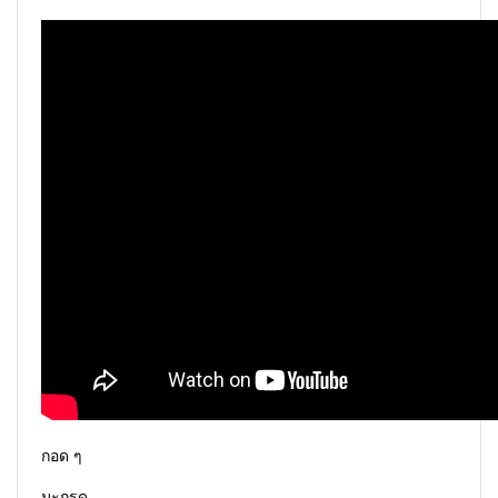
กอด ๆ
มะกรูด