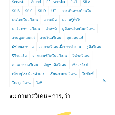
Senaste
Grund
På svenska
PUT
Sfi A
Sfi B
Sfi C
Sfi D
UT
การเดินทางด้านใน
คนไทยในสวีเดน
ความคิด
ความรู้ทั่วไป
คอร์สภาษาสวีเดน
คำศัพท์
คู่มือคนไทยในสวีเดน
งานดูแลคนแก่
งานในสวีเดน
ดูแลคนแก่
ผู้ช่วยพยาบาล
ภาษาสวีเดนเพื่อการทำงาน
ยูทีสวีเดน
รีวิวคอร์ส
วางแผนชีวิตในสวีเดน
วีซ่าสวีเดน
สอนภาษาสวีเดน
สัญชาติสวีเดน
เที่ยวยุโรป
เที่ยวยุโรปด้วยตัวเอง
เรียนภาษาสวีเดน
ใบขับขี่
ใบอยู่สวีเดน
ไอที
att ภาษาสวีเดน = การ, ว่า