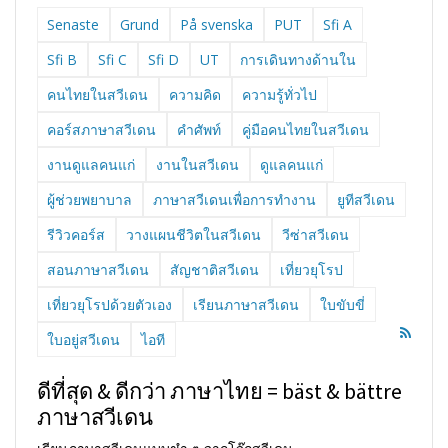
Senaste
Grund
På svenska
PUT
Sfi A
Sfi B
Sfi C
Sfi D
UT
การเดินทางด้านใน
คนไทยในสวีเดน
ความคิด
ความรู้ทั่วไป
คอร์สภาษาสวีเดน
คำศัพท์
คู่มือคนไทยในสวีเดน
งานดูแลคนแก่
งานในสวีเดน
ดูแลคนแก่
ผู้ช่วยพยาบาล
ภาษาสวีเดนเพื่อการทำงาน
ยูทีสวีเดน
รีวิวคอร์ส
วางแผนชีวิตในสวีเดน
วีซ่าสวีเดน
สอนภาษาสวีเดน
สัญชาติสวีเดน
เที่ยวยุโรป
เที่ยวยุโรปด้วยตัวเอง
เรียนภาษาสวีเดน
ใบขับขี่
ใบอยู่สวีเดน
ไอที
ดีที่สุด & ดีกว่า ภาษาไทย = bäst & bättre
ภาษาสวีเดน