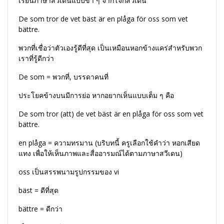
เรียนภาษาสวีเดนแบบขำ ๆ จากโจ๊กสวีเดน
De som tror de vet bäst är en plåga för oss som vet
bättre.
พวกที่เชื่อว่าตัวเองรู้ดีที่สุด เป็นเหมือนหอกข้างแคร่สำหรับพวก
เราที่รู้ดีกว่า
De som = พวกที่, บรรดาคนที่
ประโยคข้างบนมีการย่อ หากอยากเห็นแบบเต็ม ๆ คือ
De som tror (att) de vet bäst är en plåga för oss som vet
bättre.
en plåga = ความทรมาน (บริบทนี้ ครูเลือกใช้คำว่า หอกเสียด
แทง เพื่อให้เห็นภาพและสื่ออารมณ์ได้ตามภาษาสวีเดน)
oss เป็นสรรพนามรูปกรรมของ vi
bäst = ดีที่สุด
bättre = ดีกว่า