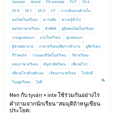
Senaste
Grund
På svenska
PUT
Sfi A
Sfi B
Sfi C
Sfi D
UT
การเดินทางด้านใน
คนไทยในสวีเดน
ความคิด
ความรู้ทั่วไป
คอร์สภาษาสวีเดน
คำศัพท์
คู่มือคนไทยในสวีเดน
งานดูแลคนแก่
งานในสวีเดน
ดูแลคนแก่
ผู้ช่วยพยาบาล
ภาษาสวีเดนเพื่อการทำงาน
ยูทีสวีเดน
รีวิวคอร์ส
วางแผนชีวิตในสวีเดน
วีซ่าสวีเดน
สอนภาษาสวีเดน
สัญชาติสวีเดน
เที่ยวยุโรป
เที่ยวยุโรปด้วยตัวเอง
เรียนภาษาสวีเดน
ใบขับขี่
ใบอยู่สวีเดน
ไอที
Men กับ tyvärr + inte ใช้ร่วมกันอย่างไร
คำถามจากนักเรียน “สมมุติถ้าหนูเขียน
ประโยค: