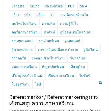
Senaste
Grund
På svenska
PUT
Sfi A
Sfi B
Sfi C
Sfi D
UT
การเดินทางด้านใน
คนไทยในสวีเดน
ความคิด
ความรู้ทั่วไป
คอร์สภาษาสวีเดน
คำศัพท์
คู่มือคนไทยในสวีเดน
งานดูแลคนแก่
งานในสวีเดน
ดูแลคนแก่
ผู้ช่วยพยาบาล
ภาษาสวีเดนเพื่อการทำงาน
ยูทีสวีเดน
รีวิวคอร์ส
วางแผนชีวิตในสวีเดน
วีซ่าสวีเดน
สอนภาษาสวีเดน
สัญชาติสวีเดน
เที่ยวยุโรป
เที่ยวยุโรปด้วยตัวเอง
เรียนภาษาสวีเดน
ใบขับขี่
ใบอยู่สวีเดน
ไอที
Referatmarkör / Referatmarkering การ
เขียนสรุปความภาษาสวีเดน