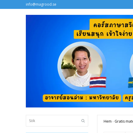
info@magrood.se
Hem
›
Gratis mate