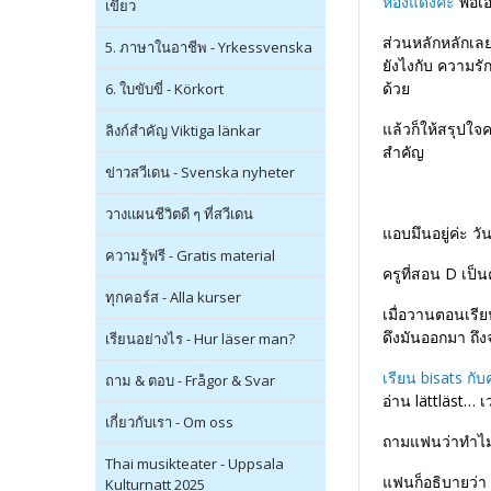
ห้องแดงค่ะ
พอเอ
เขียว
ส่วนหลักหลักเล
5. ภาษาในอาชีพ - Yrkessvenska
ยังไงกับ
ความรักใ
ด้วย
6. ใบขับขี่ - Körkort
แล้วก็ให้สรุปใจ
ลิงก์สำคัญ Viktiga länkar
สำคัญ
ข่าวสวีเดน - Svenska nyheter
วางแผนชีวิตดี ๆ ที่สวีเดน
แอบมึนอยู่ค่ะ ว
ความรู้ฟรี - Gratis material
ครูที่สอน D เป็น
ทุกคอร์ส - Alla kurser
เมื่อวานตอนเรียน 
ดึงมันออกมา
ถึง
เรียนอย่างไร - Hur läser man?
เรียน bisats กั
ถาม & ตอบ - Frågor & Svar
อ่าน lättläst… 
เกี่ยวกับเรา - Om oss
ถามแฟนว่าทำไม
Thai musikteater - Uppsala
แฟนก็อธิบายว่า
Kulturnatt 2025