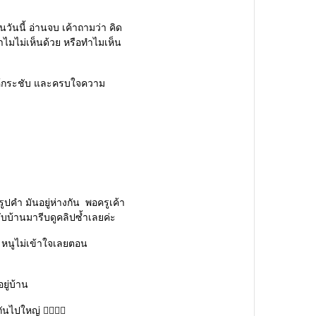
่านวันนี้ อ่านจบ
เค้าถามว่า คิด
ำไมไม่เห็นด้วย
หรือทำไมเห็น
้กระชับ
และครบใจความ
รูปคำ มันอยู่ห่างกัน
พอครูเค้า
ับบ้านมารีบดูคลิปซ้ำเลยค่ะ
หนูไม่เข้าใจเลยตอน
ยู่บ้าน
กันไปใหญ่
😵‍💫😵‍💫