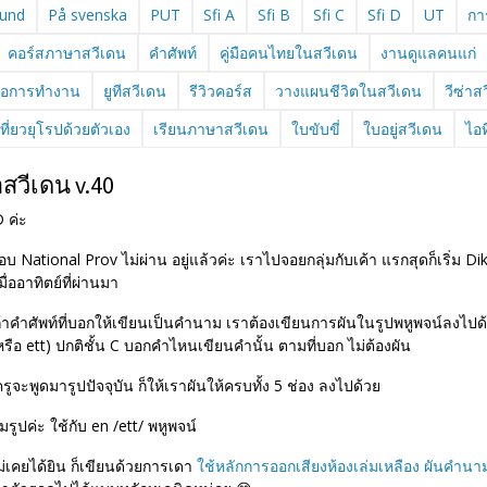
und
På svenska
PUT
Sfi A
Sfi B
Sfi C
Sfi D
UT
กา
คอร์สภาษาสวีเดน
คำศัพท์
คู่มือคนไทยในสวีเดน
งานดูแลคนแก่
ื่อการทำงาน
ยูทีสวีเดน
รีวิวคอร์ส
วางแผนชีวิตในสวีเดน
วีซ่าส
เที่ยวยุโรปด้วยตัวเอง
เรียนภาษาสวีเดน
ใบขับขี่
ใบอยู่สวีเดน
ไอท
สวีเดน v.40
 D
ค่ะ
่สอบ National Prov ไม่ผ่าน
อยู่แล้วค่ะ เราไปจอยกลุ่มกับเค้า
แรกสุดก็เริ่ม D
ื่ออาทิตย์ที่ผ่านมา
้าคำศัพท์ที่บอกให้เขียนเป็นคำนาม เราต้องเขียนการผันในรูปพหูพจน์ลงไปด
หรือ ett) ปกติชั้น
C
บอกคำไหนเขียนคำนั้น ตามที่บอก
ไม่ต้องผัน
รูจะพูดมารูปปัจจุบัน
ก็ให้เราผันให้ครบทั้ง 5 ช่อง
ลงไปด้วย
มรูปค่ะ
ใช้กับ en /ett/ พหูพจน์
่เคยได้ยิน
ก็เขียนด้วยการเดา
ใช้หลักการออกเสียงห้องเล่มเหลือง
ผันคำนาม