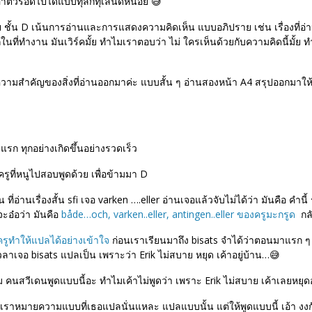
าตัวรอดไปได้แบบทุลักทุเลนิดหน่อย
😅
ย
ชั้น D เน้นการอ่านและการแสดงความคิดเห็น
แบบอภิปราย เช่น
เรื่องที่อ
นที่ทำงาน มันเวิร์คมั้ย
ทำไมเราตอบว่า ไม่
ใครเห็นด้วยกับความคิดนี้มั้ย ท
ความสำคัญของสิ่งที่อ่านออกมาค่ะ แบบสั้น ๆ
อ่านสองหน้า A4 สรุปออกมาให
ันแรก
ทุกอย่างเกิดขึ้นอย่างรวดเร็ว
ครูที่หนูไปสอบพูดด้วย
เพื่อข้ามมา D
ที่อ่านเรื่องสั้น
sfi
เจอ varken ….eller อ่านเจอแล้วจับไม่ได้ว่า
มันคือ คำนี้
จะอ๋อว่า มันคือ
både…och, varken..eller, antingen..eller
ของครูมะกรูด
กล
บครูทำให้แปลได้อย่างเข้าใจ
ก่อนเราเรียนมาถึง bisats จำได้ว่าตอนมาแรก ๆ
เวลาเจอ
bisats
แปลเป็น เพราะว่า
Erik
ไม่สบาย หยุด
เค้าอยู่บ้าน…
😅
 คนสวีเดนพูดแบบนี้อะ
ทำไมเค้าไม่พูดว่า เพราะ
Erik
ไม่สบาย เค้าเลยหยุดอ
เราหมายความแบบที่เธอแปลนั่นแหละ แปลแบบนั้น
แต่ให้พูดแบบนี้ เอ้า
งง