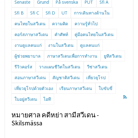
Senaste
Grund
På svenska
PUT
Sfi A
Sfi B
Sfi C
Sfi D
UT
การเดินทางด้านใน
คนไทยในสวีเดน
ความคิด
ความรู้ทั่วไป
คอร์สภาษาสวีเดน
คำศัพท์
คู่มือคนไทยในสวีเดน
งานดูแลคนแก่
งานในสวีเดน
ดูแลคนแก่
ผู้ช่วยพยาบาล
ภาษาสวีเดนเพื่อการทำงาน
ยูทีสวีเดน
รีวิวคอร์ส
วางแผนชีวิตในสวีเดน
วีซ่าสวีเดน
สอนภาษาสวีเดน
สัญชาติสวีเดน
เที่ยวยุโรป
เที่ยวยุโรปด้วยตัวเอง
เรียนภาษาสวีเดน
ใบขับขี่
ใบอยู่สวีเดน
ไอที
หมายศาล คดีหย่า สามีสวีเดน -
Skilsmässa